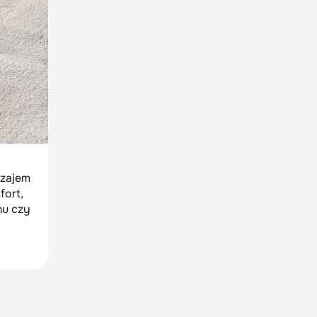
dzajem
fort,
nu czy