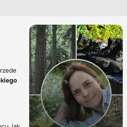
przede
bkiego
cy, jak