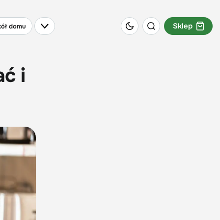
Sklep
ół domu
ć i