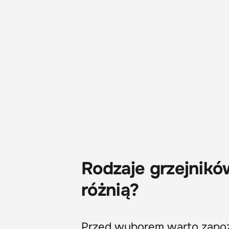
Rodzaje grzejnikó
różnią?
Przed wyborem warto zapoz