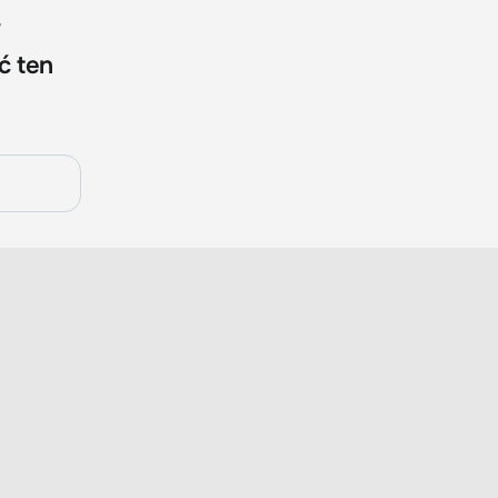
w
ć ten