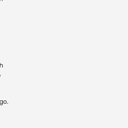
ch
e
go.