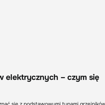
w elektrycznych – czym się
nać się z podstawowymi typami grzejników