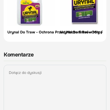
Urynal Do Traw - Ochrona Przed Moczem Psów 16 g / 950
Urynal Do Traw - Ochrona 
Komentarze