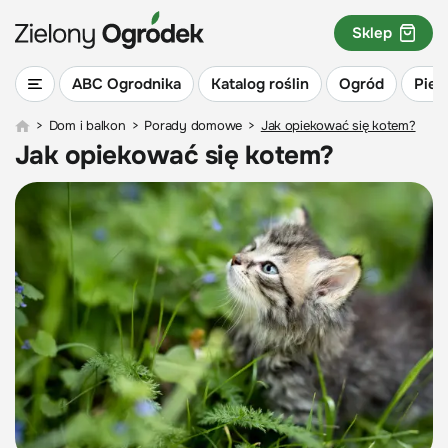
Sklep
ABC Ogrodnika
Katalog roślin
Ogród
Piel
>
Dom i balkon
>
Porady domowe
>
Jak opiekować się kotem?
Jak opiekować się kotem?