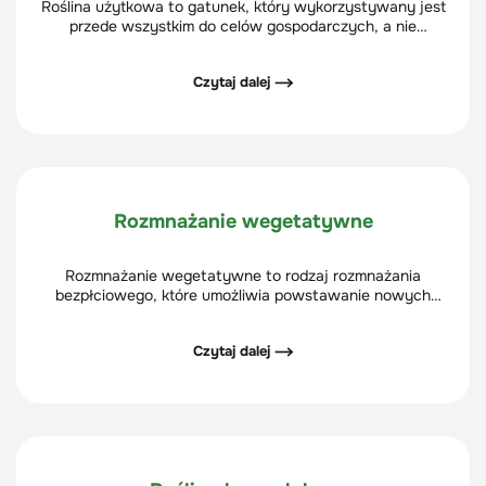
Roślina użytkowa to gatunek, który wykorzystywany jest
przede wszystkim do celów gospodarczych, a nie
ozdobnych. Przykładem mogą być pomidory, ziemniaki,
kukurydza. Rośliny te pozyskiwane są z upraw lub ze
Czytaj dalej ⟶
stanu dzikiego.
Rozmnażanie wegetatywne
Rozmnażanie wegetatywne to rodzaj rozmnażania
bezpłciowego, które umożliwia powstawanie nowych
osobników poprzez fragmenty wegetatywne rośliny
macierzystej. W tym typie rozmnażania nie biorą udziału
Czytaj dalej ⟶
części generatywne t.j. nasiona i kwiaty.