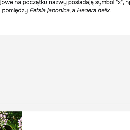
owe na początku nazwy posiadają symbol "x", np
c pomiędzy
Fatsia japonica
, a
Hedera helix
.