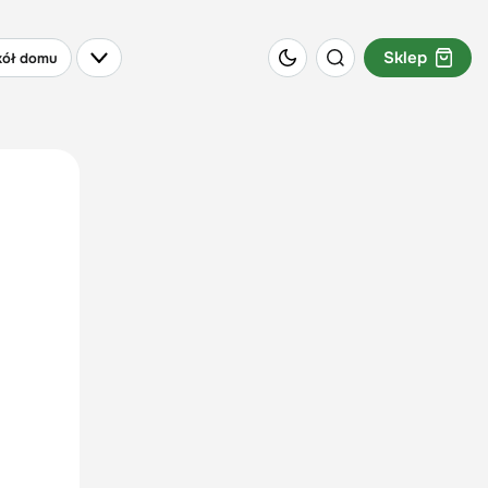
Sklep
ół domu