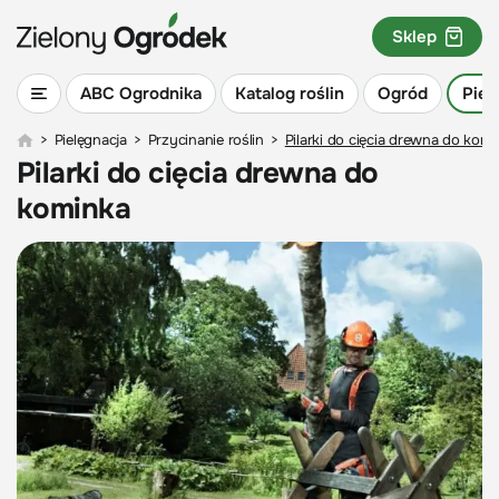
Sklep
ABC Ogrodnika
Katalog roślin
Ogród
Piel
>
Pielęgnacja
>
Przycinanie roślin
>
Pilarki do cięcia drewna do komi
Pilarki do cięcia drewna do
kominka