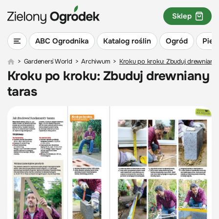
Sklep
ABC Ogrodnika
Katalog roślin
Ogród
Piel
>
Gardeners` World
>
Archiwum
>
Kroku po kroku: Zbuduj drewniany
Kroku po kroku: Zbuduj drewniany
taras