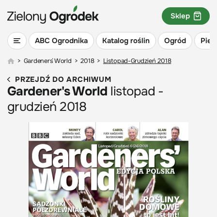
Sklep
ABC Ogrodnika
Katalog roślin
Ogród
Piel
>
Gardeners` World
>
2018
>
Listopad-Grudzień 2018
PRZEJDŹ DO ARCHIWUM
Gardener's World
listopad -
grudzień 2018