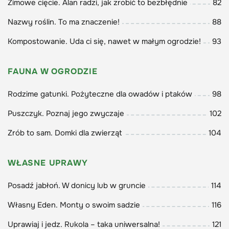
Zimowe cięcie. Alan radzi, jak zrobić to bezbłędnie
82
Nazwy roślin. To ma znaczenie!
88
Kompostowanie. Uda ci się, nawet w małym ogrodzie!
93
FAUNA W OGRODZIE
Rodzime gatunki. Pożyteczne dla owadów i ptaków
98
Puszczyk. Poznaj jego zwyczaje
102
Zrób to sam. Domki dla zwierząt
104
WŁASNE UPRAWY
Posadź jabłoń. W donicy lub w gruncie
114
Własny Eden. Monty o swoim sadzie
116
Uprawiaj i jedz. Rukola – taka uniwersalna!
121