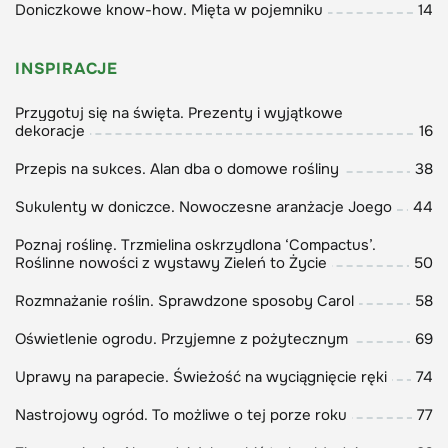
przeoczyć medalistów i wyróżnionych roślin
Doniczkowe know-how. Mięta w pojemniku
14
prezentowanych na tegorocznej edycji wystawy
Zieleń to Życie (s. 53) – warto się zachwycić! I
INSPIRACJE
posadzić – to rośliny wypróbowane w polskim
Przygotuj się na święta. Prezenty i wyjątkowe
klimacie. Hipermarkety to ogłosiły, więc i my nie
dekoracje
16
zostajemy w tyle: Boże Narodzenie tuż-tuż.
Proponujemy więc świąteczne dekoracje oraz
Przepis na sukces. Alan dba o domowe rośliny
38
prezenty – do wykonania samemu oraz...
Sukulenty w doniczce. Nowoczesne aranżacje Joego
44
zakupione w sklepie, nie mniej cieszące (od s. 16).
Poznaj roślinę. Trzmielina oskrzydlona ‘Compactus’.
Roślinne nowości z wystawy Zieleń to Życie
50
Rozmnażanie roślin. Sprawdzone sposoby Carol
58
Zapraszam do lektury,
Oświetlenie ogrodu. Przyjemne z pożytecznym
69
Agnieszka Pietrzak
Uprawy na parapecie. Świeżość na wyciągnięcie ręki
74
Nastrojowy ogród. To możliwe o tej porze roku
77