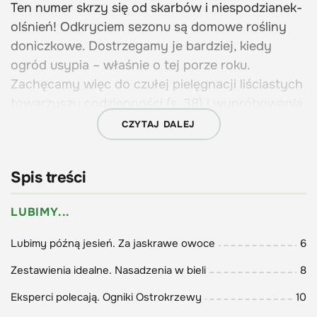
Ten numer skrzy się od skarbów i niespodzianek-
olśnień! Odkryciem sezonu są domowe rośliny
doniczkowe. Dostrzegamy je bardziej, kiedy
ogród usypia – właśnie o tej porze roku.
Zachęcamy więc do czułej pielęgnacji liściastych
towarzyszy codzienności (s. 38) i wypróbowania
nowych pomysłów na aranżacje z sukulentami w
CZYTAJ DALEJ
roli głównej (s. 44). Ukochanego przez polskich
ZWIŃ
czytelników, Monty’ego, też nie ominęły
Spis treści
zachwyty – nad uprawą własnych drzewek
owocowych (s. 116); Carol – nad samodzielnym
LUBIMY...
rozmnażaniem roślin (s. 58 i 62).
Lubimy późną jesień. Za jaskrawe owoce
6
Zestawienia idealne. Nasadzenia w bieli
8
Z pewnością będziecie również olśnieni, czytając
Eksperci polecają. Ogniki Ostrokrzewy
10
o znaczeniu nazw roślin (s. 88). Nie można