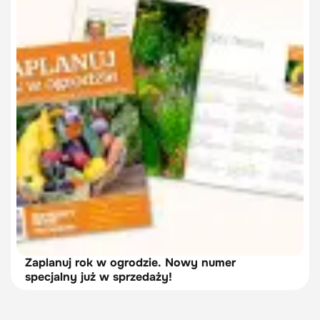
roślin ozdobnych, warzyw i ziół w formie tabel,
co pozwala zaplanować prace z wyprzedzeniem i
uzupełniać rabaty w trakcie sezonu. Publikujemy
w nim także dokładne instrukcje i opisy technik
wykonania różnych zabiegów ogrodniczych,
zdjęcia ilustrujące siew, sadzenie, przycinanie i
pielęgnację roślin, a także fotografie
efektownych roślin w każdym miesiącu. Numer
pokazuje, jak wykonywać rozmaite czynności w
ogrodzie – od robienia sadzonek i
przygotowywania rozsady, przez pielęgnację
trawnika, oczka wodnego i szklarni, po recykling,
majsterkowanie i ochronę roślin.
Zaplanuj rok w ogrodzie. Nowy numer
To wydanie jest nie tylko przewodnikiem po
specjalny już w sprzedaży!
pracach ogrodowych, ale także źródłem
inspiracji, praktycznych porad i pomysłów na