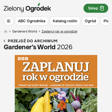
Sklep
ABC Ogrodnika
Katalog roślin
Ogród
Piel
>
Gardeners` World
>
Zaplanuj rok w ogrodzie
PRZEJDŹ DO ARCHIWUM
Gardener's World
2026