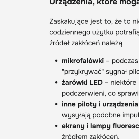
Urządzenia, które mogą
Zaskakujące jest to, że to n
codziennego użytku potrafią
źródeł zakłóceń należą
mikrofalówki
– podczas 
"przykrywać" sygnał pilo
żarówki LED
– niektóre 
podczerwieni, co sprawia
inne piloty i urządzenia
wysyłają podobne impul
ekrany i lampy fluores
źródłem zakłóceń.