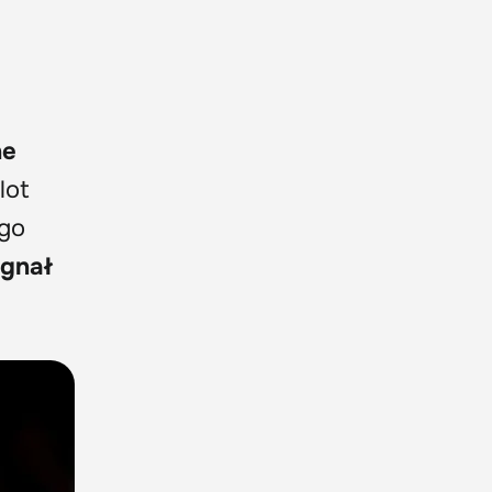
ne
lot
ego
gnał