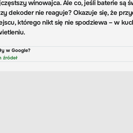
częstszy winowajca. Ale co, jeśli baterie są ś
czy dekoder nie reaguje? Okazuje się, że prz
jscu, którego nikt się nie spodziewa – w kuc
etleniu.
uły w Google?
h źródeł