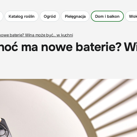
Katalog roślin
Ogród
Pielęgnacja
Dom i balkon
Wok
 nowe baterie? Wina może być... w kuchni
 choć ma nowe baterie? W