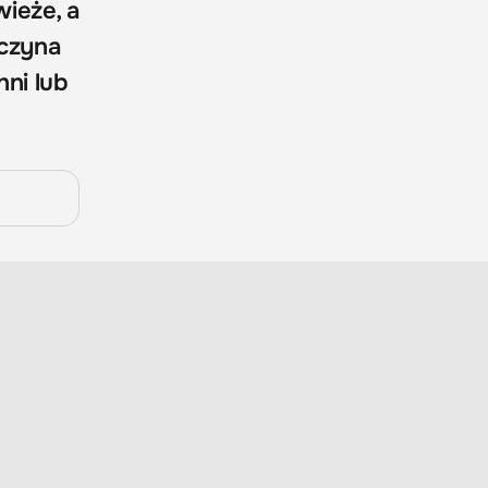
wieże, a
yczyna
hni lub