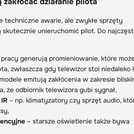
 zakłócać działanie pilota
ie techniczne awarie, ale zwykłe sprzęty
 skutecznie unieruchomić pilot. Do najczęs
pracy generują promieniowanie, które moż
ta, zwłaszcza gdy telewizor stoi niedaleko 
modele emitują zakłócenia w zakresie blisk
, że odbiornik telewizora gubi sygnał,
 IR
– np. klimatyzatory czy sprzęt audio, któ
sy,
cencyjne
– starsze oświetlenie także bywa