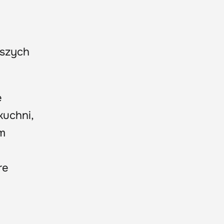
tszych
e
kuchni,
im
re