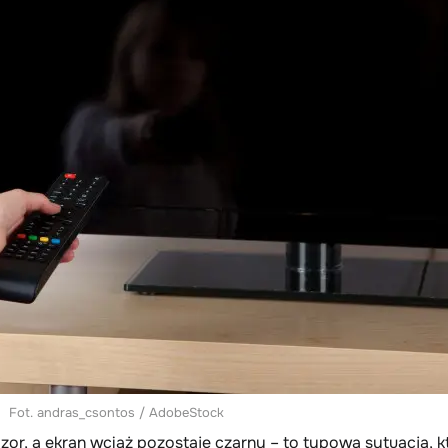
Fot. andras_csontos / AdobeStock
zor, a ekran wciąż pozostaje czarny – to typowa sytuacja, k