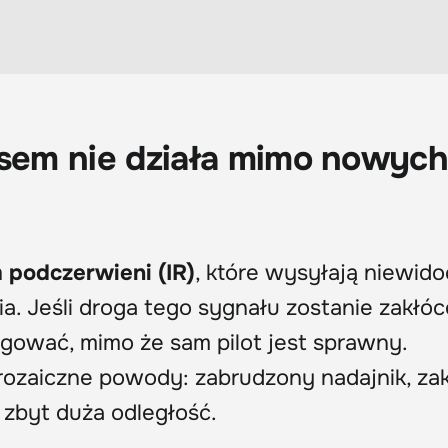
asem nie działa mimo nowyc
 podczerwieni (IR)
, które wysyłają niewid
ia. Jeśli droga tego sygnału zostanie zakłóc
agować, mimo że sam pilot jest sprawny.
rozaiczne powody: zabrudzony nadajnik, za
 zbyt duża odległość.