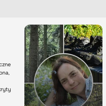
h
oczne
ona,
kryty