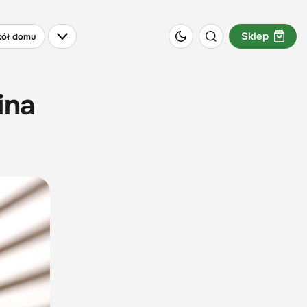
Sklep
ół domu
ina