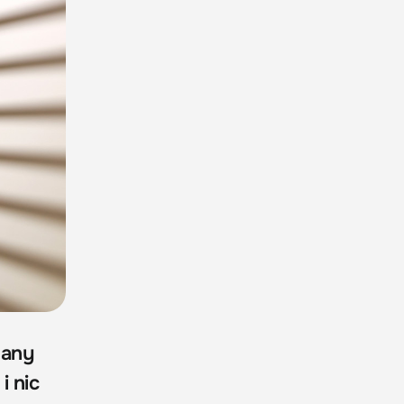
nany
i nic