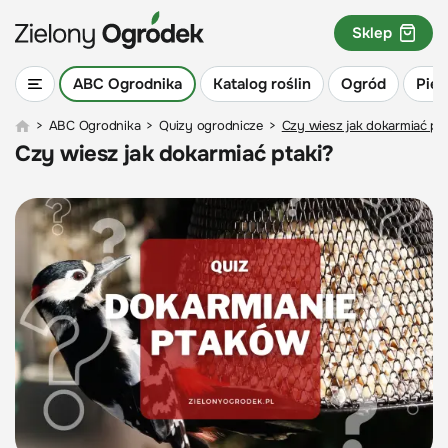
Sklep
ABC Ogrodnika
Katalog roślin
Ogród
Piel
>
ABC Ogrodnika
>
Quizy ogrodnicze
>
Czy wiesz jak dokarmiać pta
Czy wiesz jak dokarmiać ptaki?