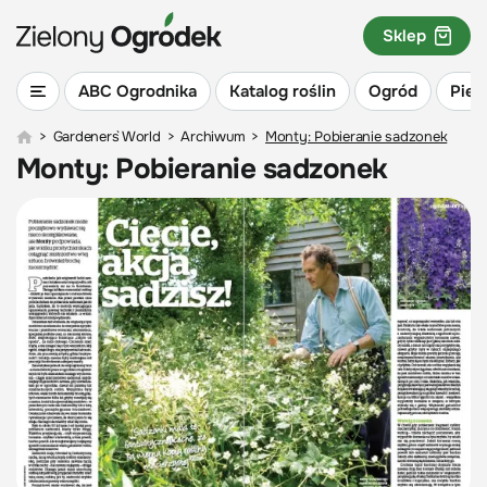
Sklep
ABC Ogrodnika
Katalog roślin
Ogród
Piel
>
Gardeners` World
>
Archiwum
>
Monty: Pobieranie sadzonek
Monty: Pobieranie sadzonek