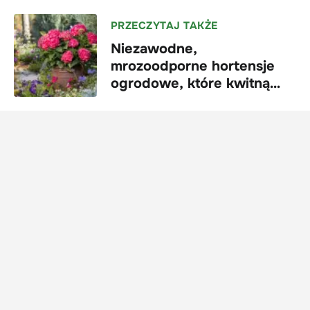
PRZECZYTAJ TAKŻE
Niezawodne,
mrozoodporne hortensje
ogrodowe, które kwitną
przez całe lato | Endless
Summer